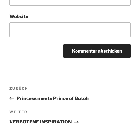
Website
Beitragsnavigation
Vorheriger
ZURÜCK
Beitrag
Princess meets Prince of Butoh
Nächster
WEITER
Beitrag
VERBOTENE INSPIRATION