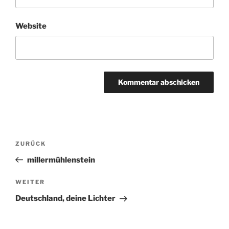
Website
Beitragsnavigation
Vorheriger
ZURÜCK
Beitrag
millermühlenstein
Nächster
WEITER
Beitrag
Deutschland, deine Lichter