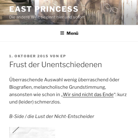
Zum
EAST PRINCESS
Inhalt
Die andere Welt beginnt hier und sofort
springen
Menü
VERÖFFENTLICHT
1. OKTOBER 2015
VON
EP
AM
Frust der Unentschiedenen
Überraschende Auswahl wenig überraschend öder
Biografien, melancholische Grundstimmung,
ansonsten wie schon in „
Wir sind nicht das Ende
“: kurz
und (leider) schmerzlos.
B-Side / die Lust der Nicht-Entscheider