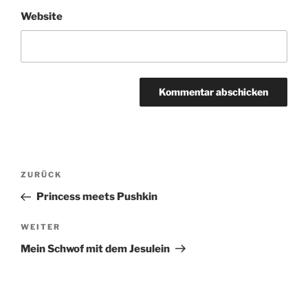
Website
Beitragsnavigation
Vorheriger
ZURÜCK
Beitrag
Princess meets Pushkin
Nächster
WEITER
Beitrag
Mein Schwof mit dem Jesulein