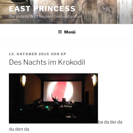
Zum
EAST PRINCESS
Inhalt
Die andere Welt beginnt hier und sofort
springen
Menü
VERÖFFENTLICHT
13. OKTOBER 2015
VON
EP
AM
Des Nachts im Krokodil
ba da dei da
du den da