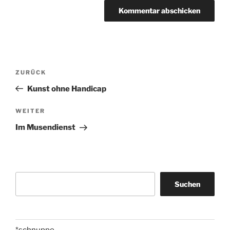
Beitragsnavigation
Vorheriger
ZURÜCK
Beitrag
Kunst ohne Handicap
Nächster
WEITER
Beitrag
Im Musendienst
Suchen
Suchen
*schnuppe