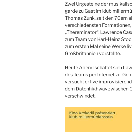
Zwei Urgesteine der musikalis
garde zu Gast im klub millermü
Thomas Zunk, seit den 70ern ak
verschiedensten Formationen, 
„Thereminator“. Lawrence Cas
zum Team von Karl-Heinz Stock
zum ersten Mal seine Werke liv
Großbritannien vorstellte.
Heute Abend schaltet sich Law
des Teams per Internet zu. Ge
versucht er live improvisieren
dem Datenhighway zwischen Oxf
verschwindet.