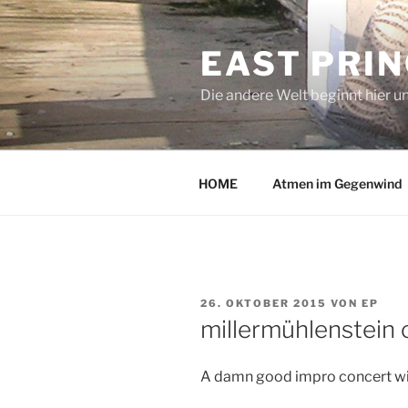
Zum
Inhalt
EAST PRI
springen
Die andere Welt beginnt hier u
HOME
Atmen im Gegenwind
VERÖFFENTLICHT
26. OKTOBER 2015
VON
EP
AM
millermühlenstein 
A damn good impro concert wi