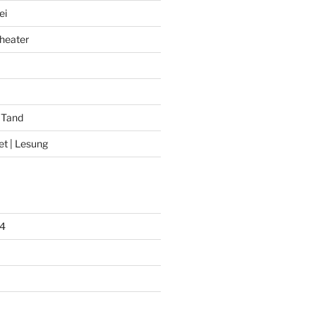
ei
heater
 Tand
et | Lesung
4