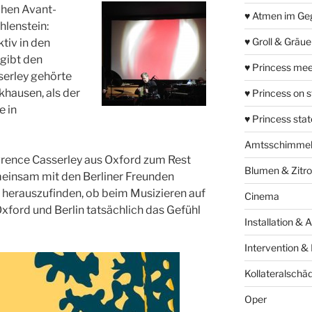
chen Avant-
♥ Atmen im Ge
hlenstein:
♥ Groll & Gräu
tiv in den
gibt den
♥ Princess mee
serley gehörte
hausen, als der
♥ Princess on 
e in
♥ Princess sta
Amtsschimme
rence Casserley aus Oxford zum Rest
Blumen & Zitr
meinsam mit den Berliner Freunden
d herauszufinden, ob beim Musizieren auf
Cinema
ord und Berlin tatsächlich das Gefühl
Installation & 
Intervention &
Kollateralschä
Oper