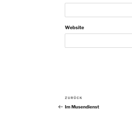
Website
Beitragsnavigation
Vorheriger
ZURÜCK
Beitrag
Im Musendienst