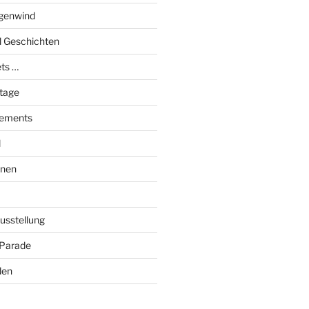
genwind
el Geschichten
ts …
stage
tements
l
onen
Ausstellung
 Parade
den