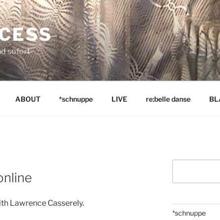
NCESS
nd sofort
ABOUT
*schnuppe
LIVE
re:belle danse
BL
Suchen
online
th Lawrence Casserely.
*schnuppe