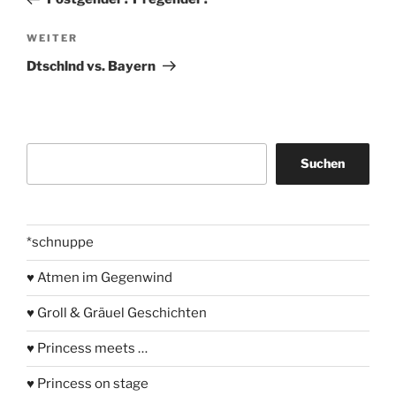
Nächster
WEITER
Beitrag
Dtschlnd vs. Bayern
Suchen
Suchen
*schnuppe
♥ Atmen im Gegenwind
♥ Groll & Gräuel Geschichten
♥ Princess meets …
♥ Princess on stage