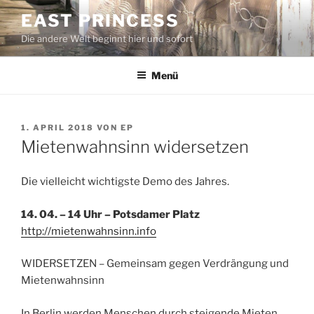
Zum
EAST PRINCESS
Inhalt
Die andere Welt beginnt hier und sofort
springen
Menü
VERÖFFENTLICHT
1. APRIL 2018
VON
EP
AM
Mietenwahnsinn widersetzen
Die vielleicht wichtigste Demo des Jahres.
14. 04. – 14 Uhr – Potsdamer Platz
http://mietenwahnsinn.info
WIDERSETZEN – Gemeinsam gegen Verdrängung und
Mietenwahnsinn
In Berlin werden Menschen durch steigende Mieten