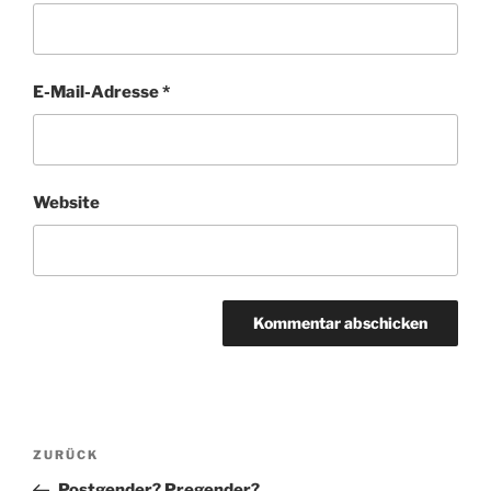
E-Mail-Adresse
*
Website
Beitragsnavigation
Vorheriger
ZURÜCK
Beitrag
Postgender? Pregender?