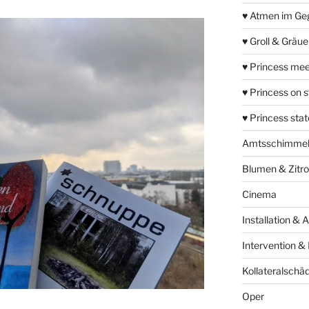
♥ Atmen im Ge
♥ Groll & Gräu
♥ Princess mee
♥ Princess on 
♥ Princess sta
Amtsschimme
Blumen & Zitr
Cinema
Installation & 
Intervention &
Kollateralschä
Oper