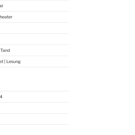
ei
heater
 Tand
et | Lesung
4