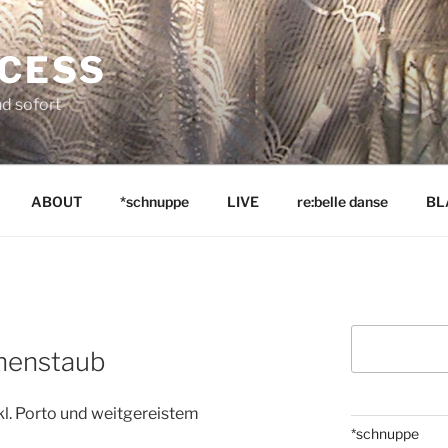
NCESS
nd sofort
ABOUT
*schnuppe
LIVE
re:belle danse
BL
Suchen
rnenstaub
l. Porto und weitgereistem
*schnuppe