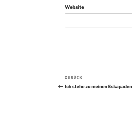
Website
Beitragsnavigation
Vorheriger
ZURÜCK
Beitrag
Ich stehe zu meinen Eskapaden