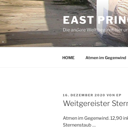
Zum
Inhalt
EAST PRI
springen
Die andere Welt beginnt hier u
HOME
Atmen im Gegenwind
VERÖFFENTLICHT
16. DEZEMBER 2020
VON
EP
AM
Weitgereister Ste
Atmen im Gegenwind. 12,90 ink
Sternenstaub …