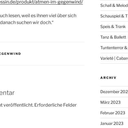
zessin.de/produkt/atmen-im-gegenwind/
Schall & Melod
uch lesen, weil es ihnen viel über sich
Schauspiel & T
d danach suchen wir doch.“
Speis & Trank
Tanz & Ballett
Tuntenterror &
GEGENWIND
Varieté | Cabar
ARCHIV
entar
Dezember 202
März 2023
 veröffentlicht.
Erforderliche Felder
Februar 2023
Januar 2023