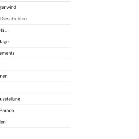
genwind
el Geschichten
ts …
stage
tements
l
onen
Ausstellung
 Parade
den