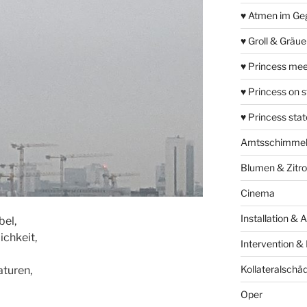
♥ Atmen im Ge
♥ Groll & Gräu
♥ Princess mee
♥ Princess on 
♥ Princess sta
Amtsschimme
Blumen & Zitr
Cinema
Installation & 
bel,
ichkeit,
Intervention &
Kollateralschä
turen,
Oper