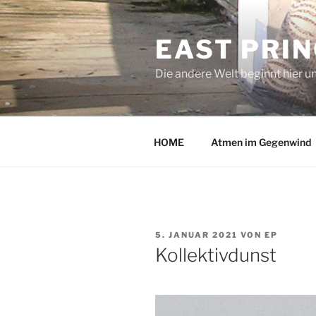
Zum
Inhalt
EAST PRI
springen
Die andere Welt beginnt hier u
HOME
Atmen im Gegenwind
VERÖFFENTLICHT
5. JANUAR 2021
VON
EP
AM
Kollektivdunst