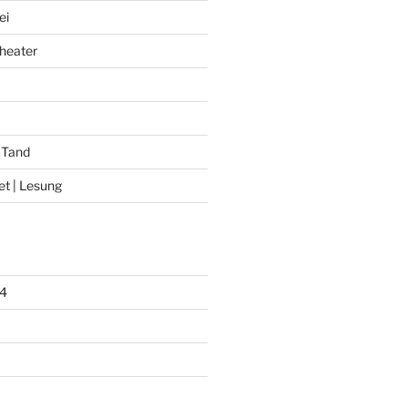
ei
heater
 Tand
et | Lesung
4