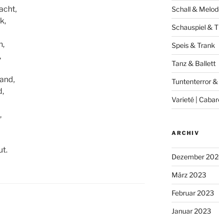
acht,
Schall & Melod
k,
Schauspiel & T
n,
Speis & Trank
,
Tanz & Ballett
Sand,
Tuntenterror &
d,
Varieté | Cabar
,
ARCHIV
ut.
Dezember 202
März 2023
Februar 2023
Januar 2023