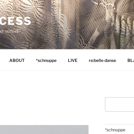
NCESS
nd sofort
ABOUT
*schnuppe
LIVE
re:belle danse
BL
Suchen
*schnuppe