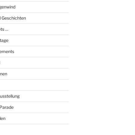
genwind
el Geschichten
ts …
stage
tements
l
onen
Ausstellung
 Parade
den