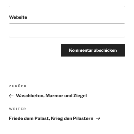
Website
Beitragsnavigation
Vorheriger
ZURÜCK
Beitrag
Waschbeton, Marmor und Ziegel
Nächster
WEITER
Beitrag
Friede dem Palast, Krieg den Pilastern