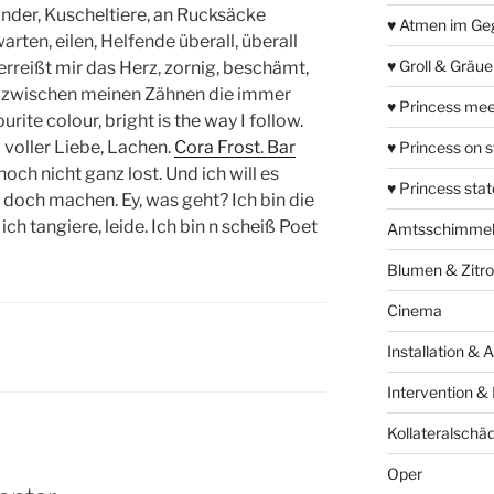
Kinder, Kuscheltiere, an Rucksäcke
♥ Atmen im Ge
warten, eilen, Helfende überall, überall
♥ Groll & Gräu
zerreißt mir das Herz, zornig, beschämt,
d zwischen meinen Zähnen die immer
♥ Princess mee
urite colour, bright is the way I follow.
voller Liebe, Lachen.
Cora Frost. Bar
♥ Princess on 
t noch nicht ganz lost. Und ich will es
♥ Princess sta
doch machen. Ey, was geht? Ich bin die
ich tangiere, leide. Ich bin n scheiß Poet
Amtsschimme
Blumen & Zitr
Cinema
Installation & 
Intervention &
Kollateralschä
Oper