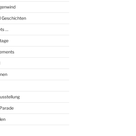
genwind
el Geschichten
ts …
stage
tements
l
onen
Ausstellung
 Parade
den