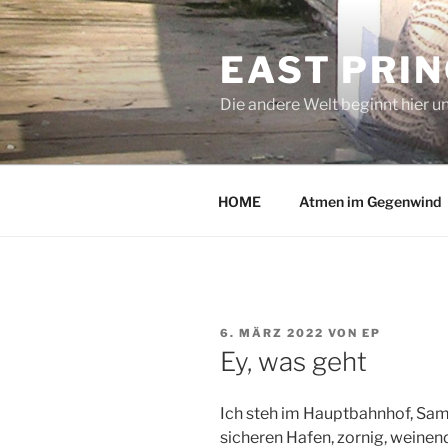
Zum
Inhalt
EAST PRI
springen
Die andere Welt beginnt hier u
HOME
Atmen im Gegenwind
VERÖFFENTLICHT
6. MÄRZ 2022
VON
EP
AM
Ey, was geht
Ich steh im Hauptbahnhof, Sa
sicheren Hafen, zornig, weinend