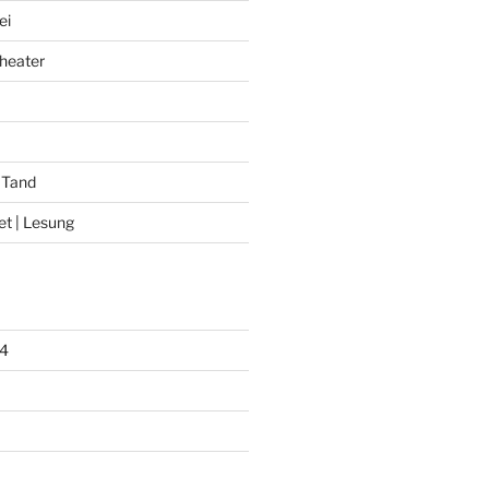
ei
heater
 Tand
et | Lesung
4