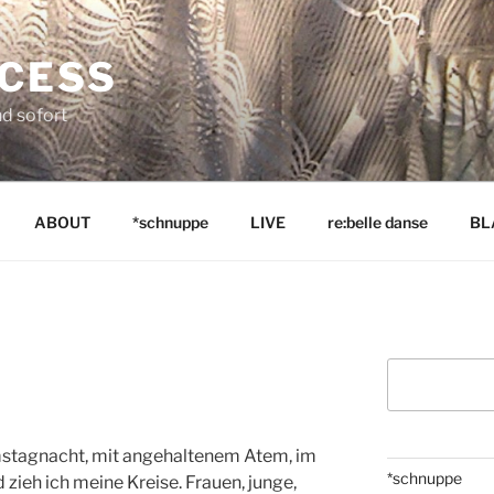
NCESS
nd sofort
ABOUT
*schnuppe
LIVE
re:belle danse
BL
Suchen
mstagnacht, mit angehaltenem Atem, im
*schnuppe
 zieh ich meine Kreise. Frauen, junge,