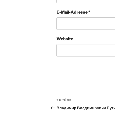
E-Mail-Adresse
*
Website
Beitragsnavigation
Vorheriger
ZURÜCK
Beitrag
Владимир Владимирович Пут