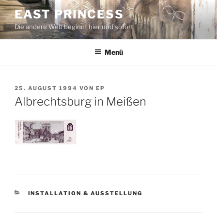
Zum
EAST PRINCESS
Inhalt
Die andere Welt beginnt hier und sofort
springen
Menü
VERÖFFENTLICHT
25. AUGUST 1994
VON
EP
AM
Albrechtsburg in Meißen
KATEGORIEN
INSTALLATION & AUSSTELLUNG