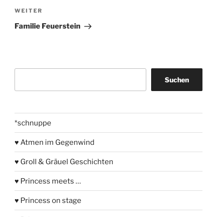
Nächster
WEITER
Beitrag
Familie Feuerstein
Suchen
Suchen
*schnuppe
♥ Atmen im Gegenwind
♥ Groll & Gräuel Geschichten
♥ Princess meets …
♥ Princess on stage