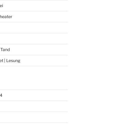
ei
heater
 Tand
et | Lesung
4