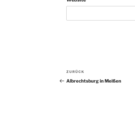
Beitragsnavigation
Vorheriger
ZURÜCK
Beitrag
Albrechtsburg in Meißen