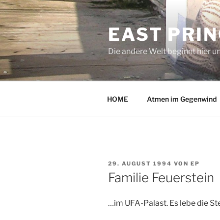
Zum
Inhalt
EAST PRI
springen
Die andere Welt beginnt hier u
HOME
Atmen im Gegenwind
VERÖFFENTLICHT
29. AUGUST 1994
VON
EP
AM
Familie Feuerstein
…im UFA-Palast. Es lebe die Ste