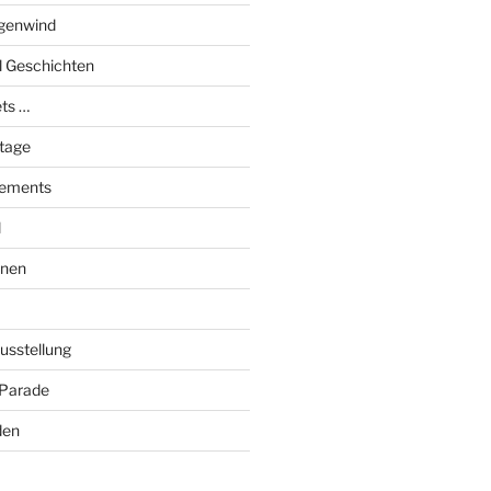
genwind
el Geschichten
ts …
stage
tements
l
onen
Ausstellung
 Parade
den