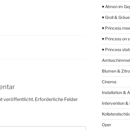
♥ Atmen im Ge
♥ Groll & Gräu
♥ Princess mee
♥ Princess on 
♥ Princess sta
Amtsschimme
Blumen & Zitr
Cinema
entar
Installation & 
 veröffentlicht.
Erforderliche Felder
Intervention &
Kollateralschä
Oper