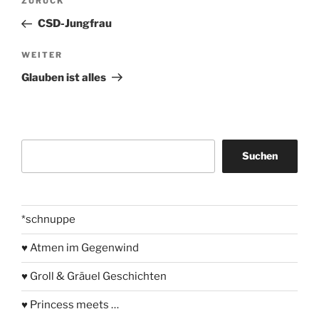
Vorheriger
ZURÜCK
Beitrag
CSD-Jungfrau
Nächster
WEITER
Beitrag
Glauben ist alles
Suchen
Suchen
*schnuppe
♥ Atmen im Gegenwind
♥ Groll & Gräuel Geschichten
♥ Princess meets …