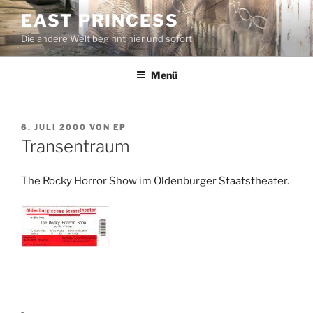
Zum
EAST PRINCESS
Inhalt
Die andere Welt beginnt hier und sofort
springen
Menü
VERÖFFENTLICHT
6. JULI 2000
VON
EP
AM
Transentraum
The Rocky Horror Show
im
Oldenburger Staatstheater
.