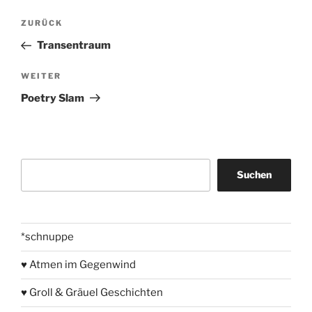
Beitragsnavigation
Vorheriger
ZURÜCK
Beitrag
Transentraum
Nächster
WEITER
Beitrag
Poetry Slam
Suchen
Suchen
*schnuppe
♥ Atmen im Gegenwind
♥ Groll & Gräuel Geschichten