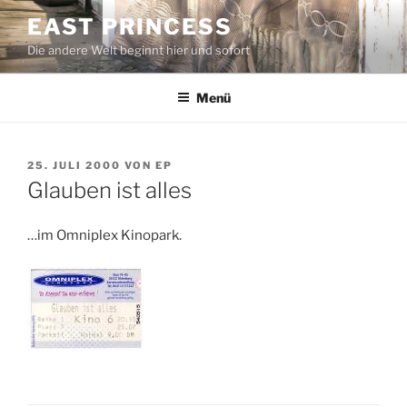
Zum
EAST PRINCESS
Inhalt
Die andere Welt beginnt hier und sofort
springen
Menü
VERÖFFENTLICHT
25. JULI 2000
VON
EP
AM
Glauben ist alles
…im Omniplex Kinopark.