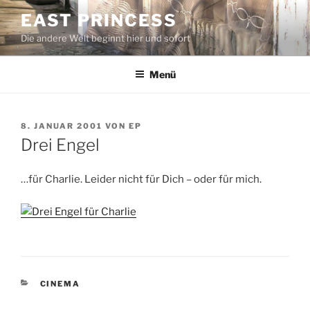
Zum
EAST PRINCESS
Inhalt
Die andere Welt beginnt hier und sofort
springen
Menü
VERÖFFENTLICHT
8. JANUAR 2001
VON
EP
AM
Drei Engel
…für Charlie. Leider nicht für Dich – oder für mich.
KATEGORIEN
CINEMA