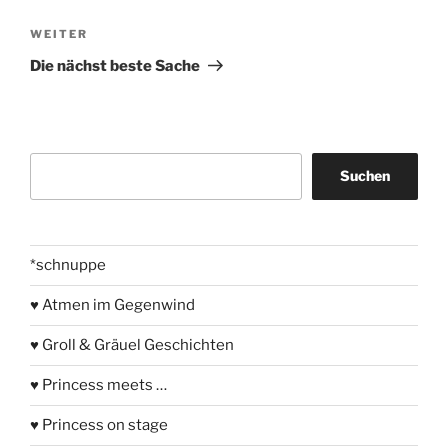
Nächster
WEITER
Beitrag
Die nächst beste Sache
Suchen
Suchen
*schnuppe
♥ Atmen im Gegenwind
♥ Groll & Gräuel Geschichten
♥ Princess meets …
♥ Princess on stage