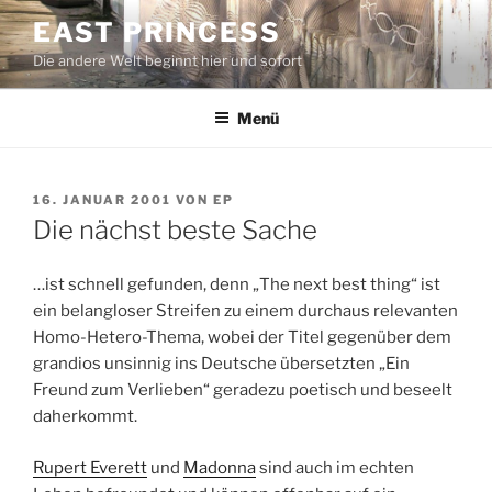
Zum
EAST PRINCESS
Inhalt
Die andere Welt beginnt hier und sofort
springen
Menü
VERÖFFENTLICHT
16. JANUAR 2001
VON
EP
AM
Die nächst beste Sache
…ist schnell gefunden, denn „The next best thing“ ist
ein belangloser Streifen zu einem durchaus relevanten
Homo-Hetero-Thema, wobei der Titel gegenüber dem
grandios unsinnig ins Deutsche übersetzten „Ein
Freund zum Verlieben“ geradezu poetisch und beseelt
daherkommt.
Rupert Everett
und
Madonna
sind auch im echten