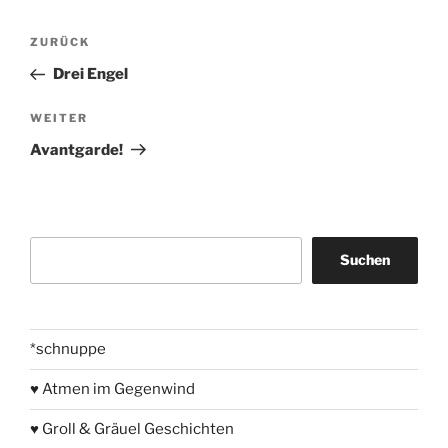
Beitragsnavigation
Vorheriger
ZURÜCK
Beitrag
Drei Engel
Nächster
WEITER
Beitrag
Avantgarde!
Suchen
Suchen
*schnuppe
♥ Atmen im Gegenwind
♥ Groll & Gräuel Geschichten