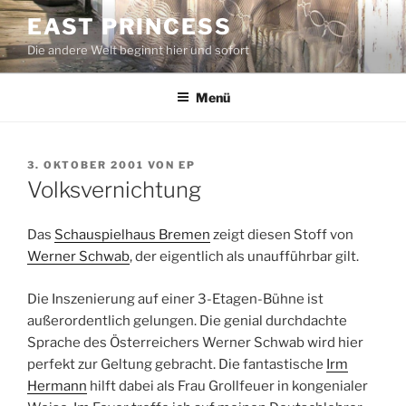
Zum
EAST PRINCESS
Inhalt
Die andere Welt beginnt hier und sofort
springen
Menü
VERÖFFENTLICHT
3. OKTOBER 2001
VON
EP
AM
Volksvernichtung
Das
Schauspielhaus Bremen
zeigt diesen Stoff von
Werner Schwab
, der eigentlich als unaufführbar gilt.
Die Inszenierung auf einer 3-Etagen-Bühne ist
außerordentlich gelungen. Die genial durchdachte
Sprache des Österreichers Werner Schwab wird hier
perfekt zur Geltung gebracht. Die fantastische
Irm
Hermann
hilft dabei als Frau Grollfeuer in kongenialer