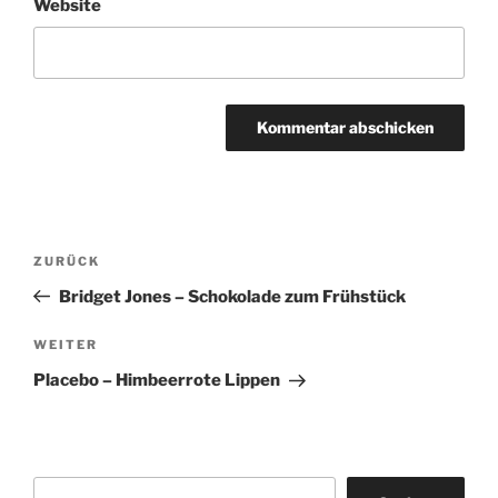
Website
Beitragsnavigation
Vorheriger
ZURÜCK
Beitrag
Bridget Jones – Schokolade zum Frühstück
Nächster
WEITER
Beitrag
Placebo – Himbeerrote Lippen
Suchen