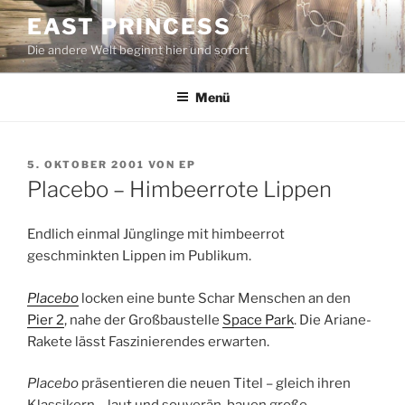
Zum
EAST PRINCESS
Inhalt
Die andere Welt beginnt hier und sofort
springen
Menü
VERÖFFENTLICHT
5. OKTOBER 2001
VON
EP
AM
Placebo – Himbeerrote Lippen
Endlich einmal Jünglinge mit himbeerrot
geschminkten Lippen im Publikum.
Placebo
locken eine bunte Schar Menschen an den
Pier 2
, nahe der Großbaustelle
Space Park
. Die Ariane-
Rakete lässt Faszinierendes erwarten.
Placebo
präsentieren die neuen Titel – gleich ihren