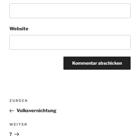
Website
Beitragsnavigation
Vorheriger
ZURÜCK
Beitrag
Volksvernichtung
Nächster
WEITER
Beitrag
?