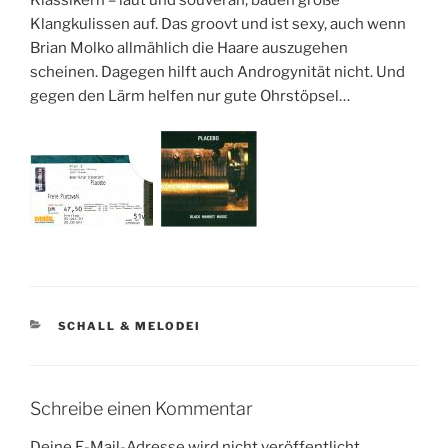
Klassikern – laut und souverän, bauen große
Klangkulissen auf. Das groovt und ist sexy, auch wenn
Brian Molko allmählich die Haare auszugehen
scheinen. Dagegen hilft auch Androgynität nicht. Und
gegen den Lärm helfen nur gute Ohrstöpsel…
KATEGORIEN
SCHALL & MELODEI
Schreibe einen Kommentar
Deine E-Mail-Adresse wird nicht veröffentlicht.