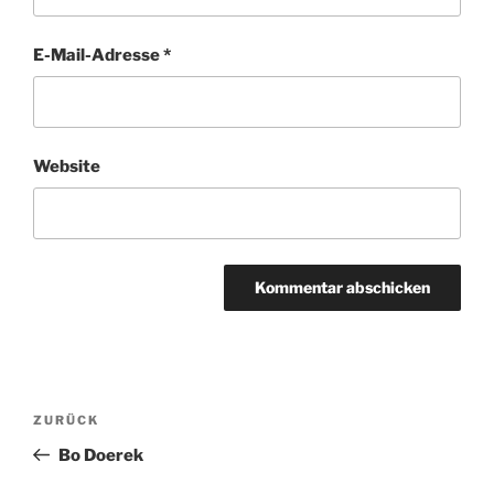
E-Mail-Adresse
*
Website
Beitragsnavigation
Vorheriger
ZURÜCK
Beitrag
Bo Doerek