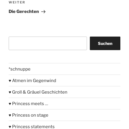
Nächster
WEITER
Beitrag
Die Gerechten
Suchen
Suchen
*schnuppe
♥ Atmen im Gegenwind
♥ Groll & Gräuel Geschichten
♥ Princess meets …
♥ Princess on stage
♥ Princess statements