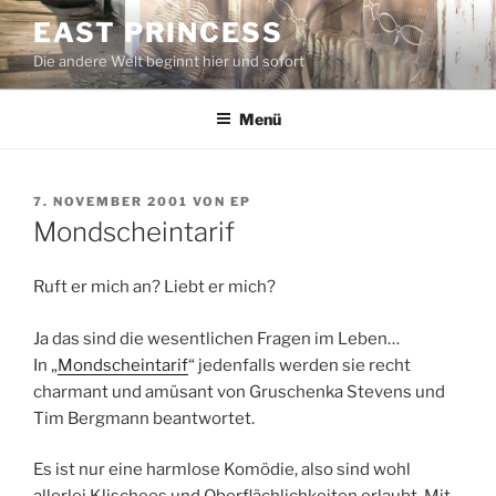
Zum
EAST PRINCESS
Inhalt
Die andere Welt beginnt hier und sofort
springen
Menü
VERÖFFENTLICHT
7. NOVEMBER 2001
VON
EP
AM
Mondscheintarif
Ruft er mich an? Liebt er mich?
Ja das sind die wesentlichen Fragen im Leben…
In „
Mondscheintarif
“ jedenfalls werden sie recht
charmant und amüsant von Gruschenka Stevens und
Tim Bergmann beantwortet.
Es ist nur eine harmlose Komödie, also sind wohl