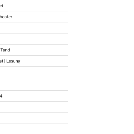
ei
heater
 Tand
et | Lesung
4