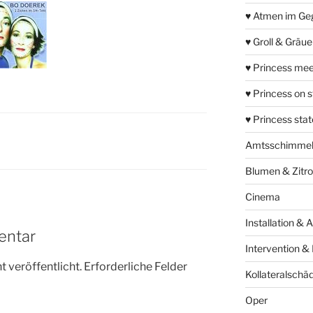
♥ Atmen im Ge
♥ Groll & Gräu
♥ Princess mee
♥ Princess on 
♥ Princess sta
Amtsschimme
Blumen & Zitr
Cinema
Installation & 
entar
Intervention &
 veröffentlicht.
Erforderliche Felder
Kollateralschä
Oper