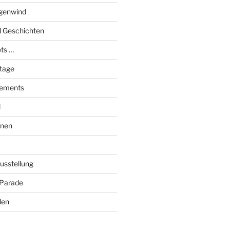
genwind
el Geschichten
ts …
stage
tements
l
onen
Ausstellung
 Parade
den