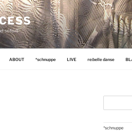
NCESS
nd sofort
ABOUT
*schnuppe
LIVE
re:belle danse
BL
Suchen
*schnuppe