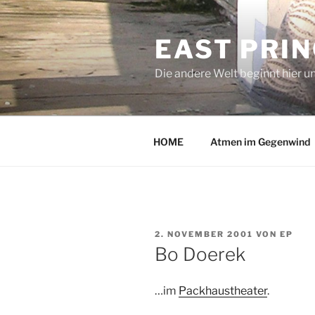
Zum
Inhalt
EAST PRI
springen
Die andere Welt beginnt hier u
HOME
Atmen im Gegenwind
VERÖFFENTLICHT
2. NOVEMBER 2001
VON
EP
AM
Bo Doerek
…im
Packhaustheater
.