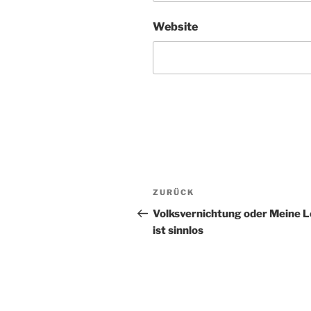
Website
Beitragsnavigation
Vorheriger
ZURÜCK
Beitrag
Volksvernichtung oder Meine 
ist sinnlos