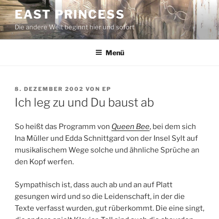
Zum
EAST PRINCESS
Inhalt
Die andere Welt beginnt hier und sofort
springen
Menü
VERÖFFENTLICHT
8. DEZEMBER 2002
VON
EP
AM
Ich leg zu und Du baust ab
So heißt das Programm von
Queen Bee
, bei dem sich
Ina Müller und Edda Schnittgard von der Insel Sylt auf
musikalischem Wege solche und ähnliche Sprüche an
den Kopf werfen.
Sympathisch ist, dass auch ab und an auf Platt
gesungen wird und so die Leidenschaft, in der die
Texte verfasst wurden, gut rüberkommt. Die eine singt,