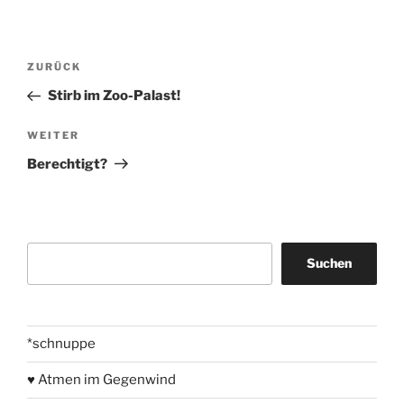
Beitragsnavigation
Vorheriger
ZURÜCK
Beitrag
Stirb im Zoo-Palast!
Nächster
WEITER
Beitrag
Berechtigt?
Suchen
Suchen
*schnuppe
♥ Atmen im Gegenwind