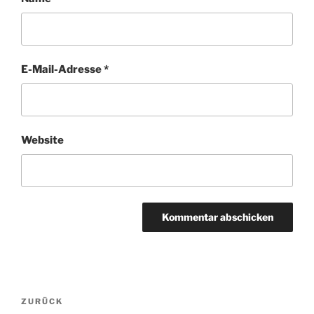
E-Mail-Adresse
*
Website
Beitragsnavigation
Vorheriger
ZURÜCK