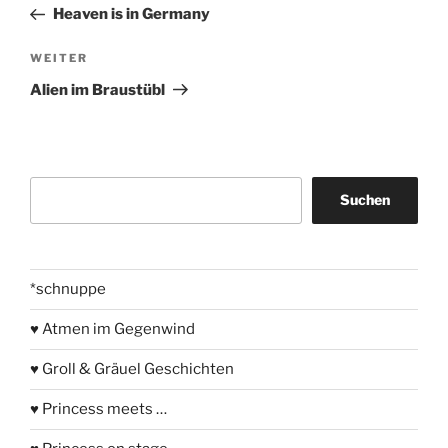
Beitrag
Heaven is in Germany
Nächster
WEITER
Beitrag
Alien im Braustübl
Suchen
Suchen
*schnuppe
♥ Atmen im Gegenwind
♥ Groll & Gräuel Geschichten
♥ Princess meets …