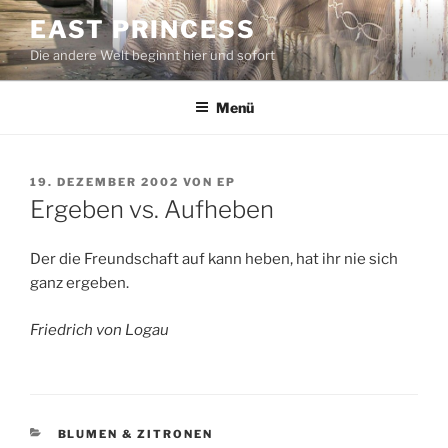
Zum
EAST PRINCESS
Inhalt
Die andere Welt beginnt hier und sofort
springen
Menü
VERÖFFENTLICHT
19. DEZEMBER 2002
VON
EP
AM
Ergeben vs. Aufheben
Der die Freundschaft auf kann heben, hat ihr nie sich
ganz ergeben.
Friedrich von Logau
KATEGORIEN
BLUMEN & ZITRONEN