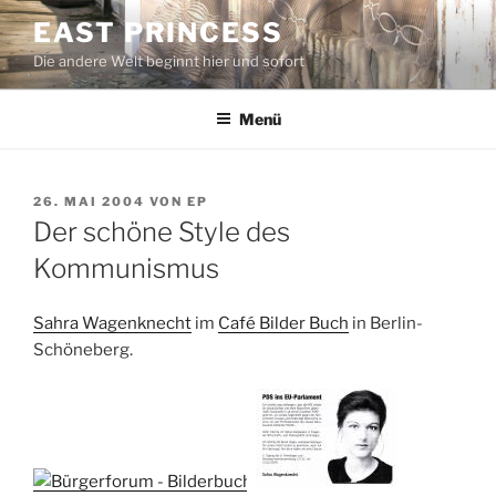
Zum
EAST PRINCESS
Inhalt
Die andere Welt beginnt hier und sofort
springen
Menü
VERÖFFENTLICHT
26. MAI 2004
VON
EP
AM
Der schöne Style des
Kommunismus
Sahra Wagenknecht
im
Café Bilder Buch
in Berlin-
Schöneberg.