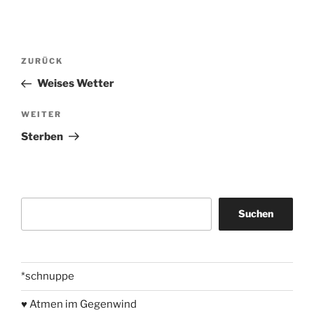
Beitragsnavigation
Vorheriger
ZURÜCK
Beitrag
Weises Wetter
Nächster
WEITER
Beitrag
Sterben
Suchen
Suchen
*schnuppe
♥ Atmen im Gegenwind