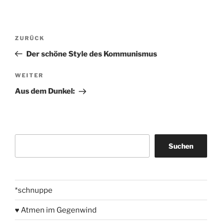
Beitragsnavigation
Vorheriger
ZURÜCK
Beitrag
Der schöne Style des Kommunismus
Nächster
WEITER
Beitrag
Aus dem Dunkel:
Suchen
Suchen
*schnuppe
♥ Atmen im Gegenwind