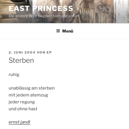
Zum
EAST PRINCESS
Inhalt
Die andere Welt beginnt hier und sofort
springen
Menü
VERÖFFENTLICHT
2. JUNI 2004
VON
EP
AM
Sterben
ruhig
unablässig am sterben
mit jedem atemzug
jeder regung
und ohne hast
ernst jandl