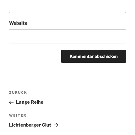
Website
Beitragsnavigation
Vorheriger
ZURÜCK
Beitrag
Lange Reihe
Nächster
WEITER
Beitrag
Lichtenberger Glut