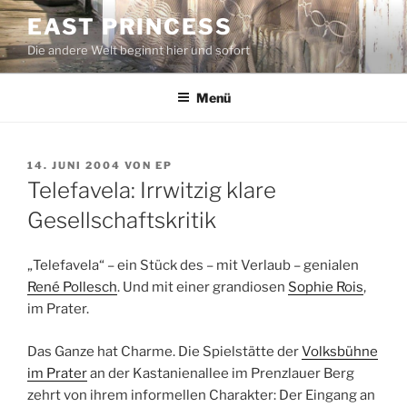
Zum
EAST PRINCESS
Inhalt
Die andere Welt beginnt hier und sofort
springen
Menü
VERÖFFENTLICHT
14. JUNI 2004
VON
EP
AM
Telefavela: Irrwitzig klare
Gesellschaftskritik
„Telefavela“ – ein Stück des – mit Verlaub – genialen
René Pollesch
. Und mit einer grandiosen
Sophie Rois
,
im Prater.
Das Ganze hat Charme. Die Spielstätte der
Volksbühne
im Prater
an der Kastanienallee im Prenzlauer Berg
zehrt von ihrem informellen Charakter: Der Eingang an