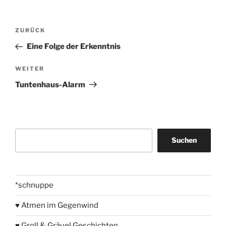
Beitragsnavigation
Vorheriger
ZURÜCK
Beitrag
Eine Folge der Erkenntnis
Nächster
WEITER
Beitrag
Tuntenhaus-Alarm
Suchen
Suchen
*schnuppe
♥ Atmen im Gegenwind
♥ Groll & Gräuel Geschichten