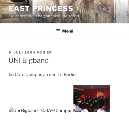
Zum
EAST PRINCESS
Inhalt
Die andere Welt beginnt hier und sofort
springen
Menü
VERÖFFENTLICHT
9. JULI 2004
VON
EP
AM
UNI Bigband
Im Café Campus an der TU Berlin.