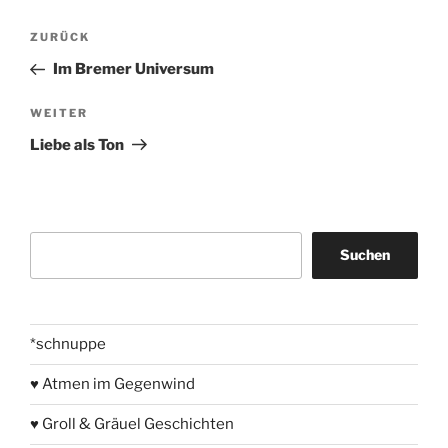
Beitragsnavigation
Vorheriger
ZURÜCK
Beitrag
Im Bremer Universum
Nächster
WEITER
Beitrag
Liebe als Ton
Suchen
Suchen
*schnuppe
♥ Atmen im Gegenwind
♥ Groll & Gräuel Geschichten