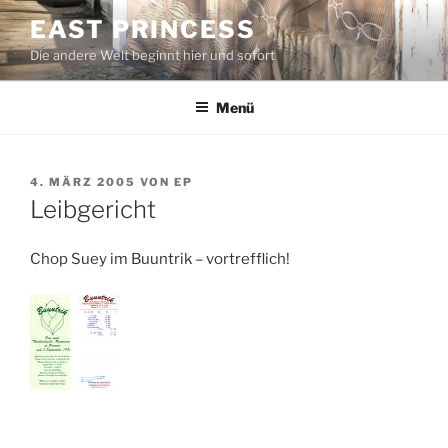
Zum
EAST PRINCESS
Inhalt
Die andere Welt beginnt hier und sofort
springen
Menü
VERÖFFENTLICHT
4. MÄRZ 2005
VON
EP
AM
Leibgericht
Chop Suey im Buuntrik – vortrefflich!