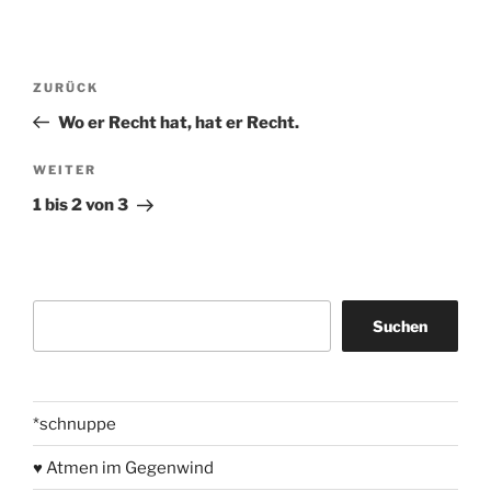
Beitragsnavigation
Vorheriger
ZURÜCK
Beitrag
Wo er Recht hat, hat er Recht.
Nächster
WEITER
Beitrag
1 bis 2 von 3
Suchen
Suchen
*schnuppe
♥ Atmen im Gegenwind