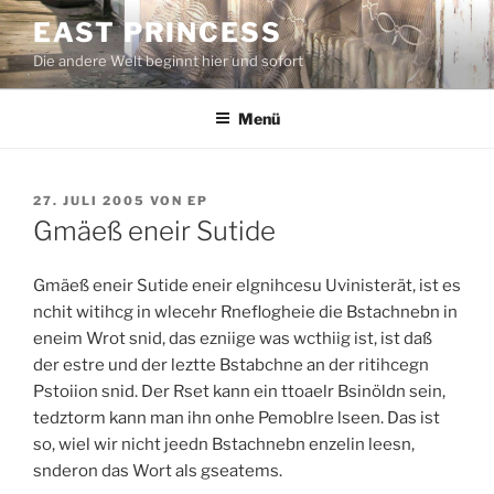
Zum
EAST PRINCESS
Inhalt
Die andere Welt beginnt hier und sofort
springen
Menü
VERÖFFENTLICHT
27. JULI 2005
VON
EP
AM
Gmäeß eneir Sutide
Gmäeß eneir Sutide eneir elgnihcesu Uvinisterät, ist es
nchit witihcg in wlecehr Rneflogheie die Bstachnebn in
eneim Wrot snid, das ezniige was wcthiig ist, ist daß
der estre und der leztte Bstabchne an der ritihcegn
Pstoiion snid. Der Rset kann ein ttoaelr Bsinöldn sein,
tedztorm kann man ihn onhe Pemoblre lseen. Das ist
so, wiel wir nicht jeedn Bstachnebn enzelin leesn,
snderon das Wort als gseatems.