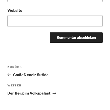
Website
Beitragsnavigation
Vorheriger
ZURÜCK
Beitrag
Gmäeß eneir Sutide
Nächster
WEITER
Beitrag
Der Berg im Volkspalast