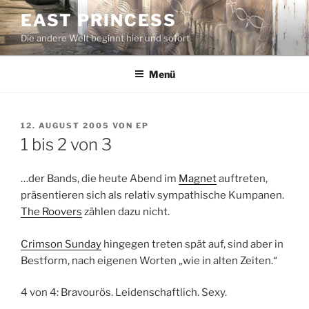
Zum
EAST PRINCESS
Inhalt
Die andere Welt beginnt hier und sofort
springen
Menü
VERÖFFENTLICHT
12. AUGUST 2005
VON
EP
AM
1 bis 2 von 3
…der Bands, die heute Abend im
Magnet
auftreten,
präsentieren sich als relativ sympathische Kumpanen.
The Roovers
zählen dazu nicht.
Crimson Sunday
hingegen treten spät auf, sind aber in
Bestform, nach eigenen Worten „wie in alten Zeiten.“
4 von 4: Bravourös. Leidenschaftlich. Sexy.