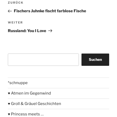
Vorheriger
ZURÜCK
Beitrag
Fischers Juhnke fischt farblose Fische
Nächster
WEITER
Beitrag
Russland: You I Love
Suchen
Suchen
*schnuppe
♥ Atmen im Gegenwind
♥ Groll & Gräuel Geschichten
♥ Princess meets …