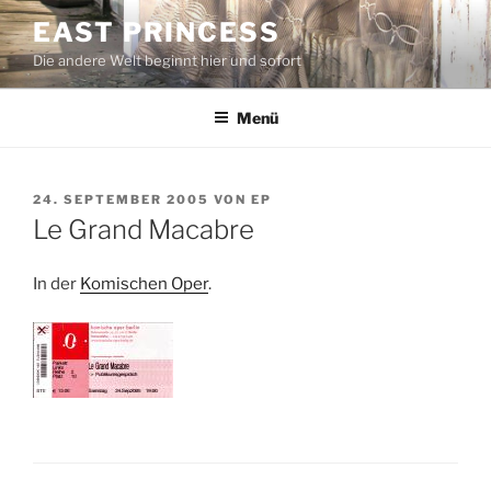
Zum
EAST PRINCESS
Inhalt
Die andere Welt beginnt hier und sofort
springen
Menü
VERÖFFENTLICHT
24. SEPTEMBER 2005
VON
EP
AM
Le Grand Macabre
In der
Komischen Oper
.