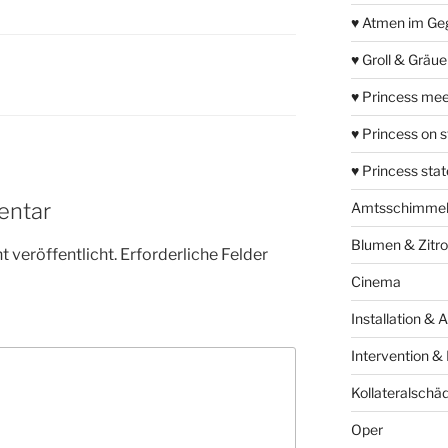
♥ Atmen im Ge
♥ Groll & Gräu
♥ Princess mee
♥ Princess on 
♥ Princess sta
entar
Amtsschimme
Blumen & Zitr
 veröffentlicht.
Erforderliche Felder
Cinema
Installation & 
Intervention &
Kollateralschä
Oper