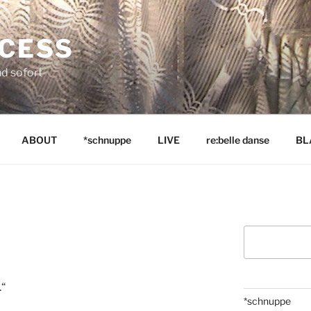
NCESS
nd sofort
ABOUT
*schnuppe
LIVE
re:belle danse
BL
Suchen
.“
*schnuppe