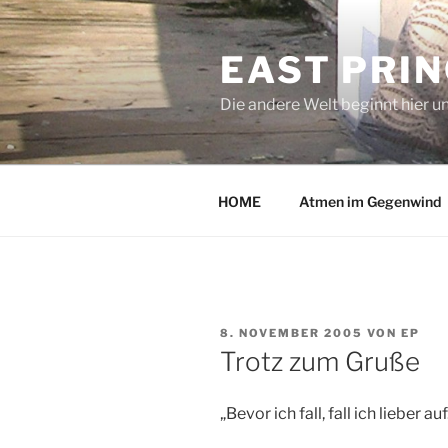
Zum
Inhalt
EAST PRI
springen
Die andere Welt beginnt hier u
HOME
Atmen im Gegenwind
VERÖFFENTLICHT
8. NOVEMBER 2005
VON
EP
AM
Trotz zum Gruße
„Bevor ich fall, fall ich lieber auf