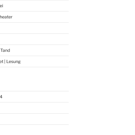
ei
heater
 Tand
et | Lesung
4