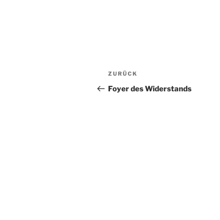
Beitragsnavigation
Vorheriger
ZURÜCK
Beitrag
Foyer des Widerstands