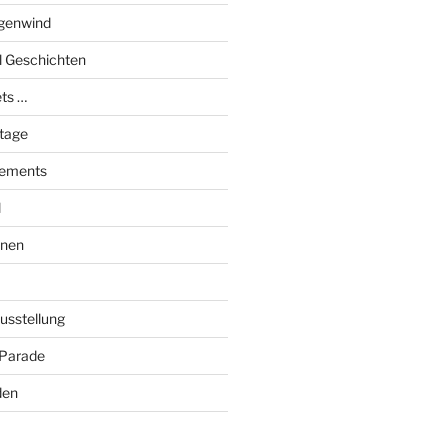
genwind
el Geschichten
ts …
stage
tements
l
onen
Ausstellung
 Parade
den