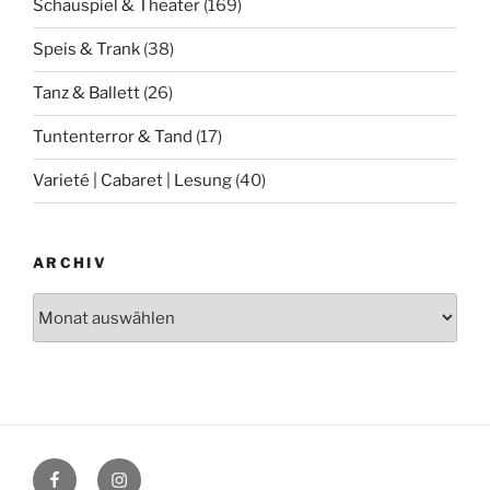
Schauspiel & Theater
(169)
Speis & Trank
(38)
Tanz & Ballett
(26)
Tuntenterror & Tand
(17)
Varieté | Cabaret | Lesung
(40)
ARCHIV
Archiv
Facebook
Instagram