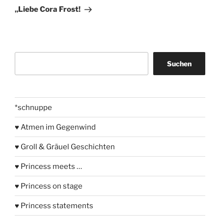
Beitrag
„Liebe Cora Frost!
Suchen
Suchen
*schnuppe
♥ Atmen im Gegenwind
♥ Groll & Gräuel Geschichten
♥ Princess meets …
♥ Princess on stage
♥ Princess statements