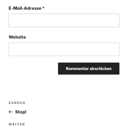
E-Mail-Adresse
*
Website
Beitragsnavigation
Vorheriger
ZURÜCK
Beitrag
Stop!
Nächster
WEITER