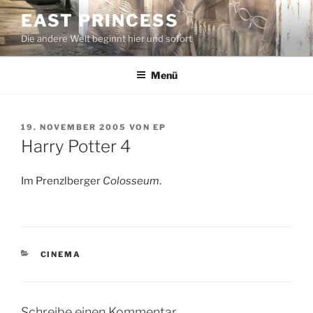
Zum
EAST PRINCESS
Inhalt
Die andere Welt beginnt hier und sofort
springen
Menü
VERÖFFENTLICHT
19. NOVEMBER 2005
VON
EP
AM
Harry Potter 4
Im Prenzlberger
Colosseum
.
KATEGORIEN
CINEMA
Schreibe einen Kommentar