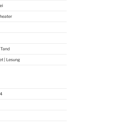
ei
heater
 Tand
et | Lesung
4