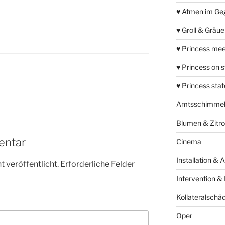
♥ Atmen im Ge
♥ Groll & Gräu
♥ Princess mee
♥ Princess on 
♥ Princess sta
Amtsschimme
Blumen & Zitr
entar
Cinema
Installation & 
 veröffentlicht.
Erforderliche Felder
Intervention &
Kollateralschä
Oper