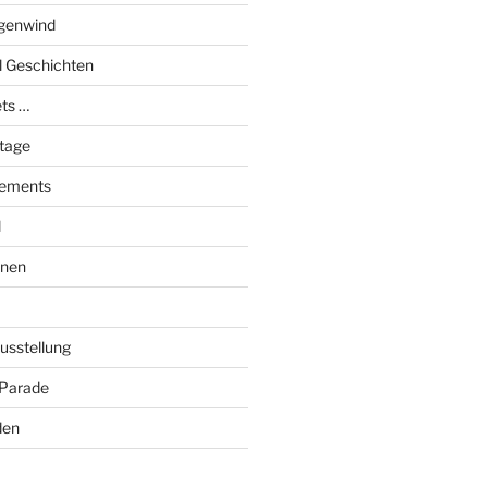
genwind
el Geschichten
ts …
stage
tements
l
onen
Ausstellung
 Parade
den