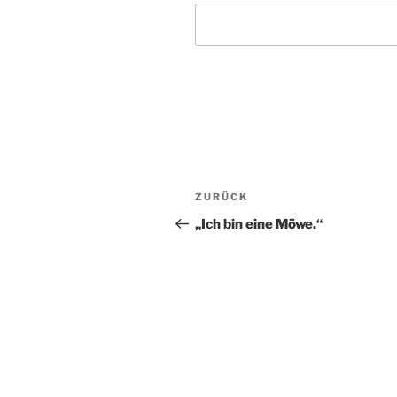
Beitragsnavigation
Vorheriger
ZURÜCK
Beitrag
„Ich bin eine Möwe.“