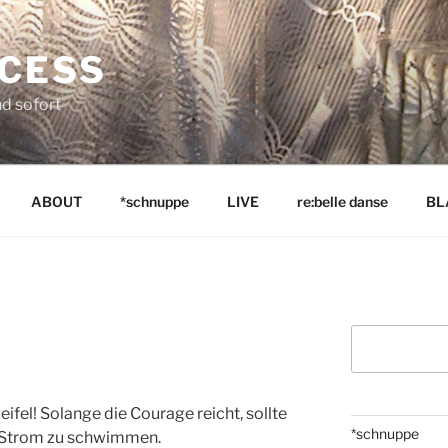
NCESS
nd sofort
ABOUT
*schnuppe
LIVE
re:belle danse
BL
Suchen
ifel! Solange die Courage reicht, sollte
*schnuppe
n Strom zu schwimmen.