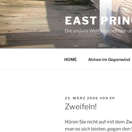
Zum
Inhalt
EAST PRI
springen
Die andere Welt beginnt hier u
HOME
Atmen im Gegenwind
VERÖFFENTLICHT
23. MÄRZ 2006
VON
EP
AM
Zweifeln!
Hören Sie nicht auf mit dem Zwe
man es sich leisten, gegen de