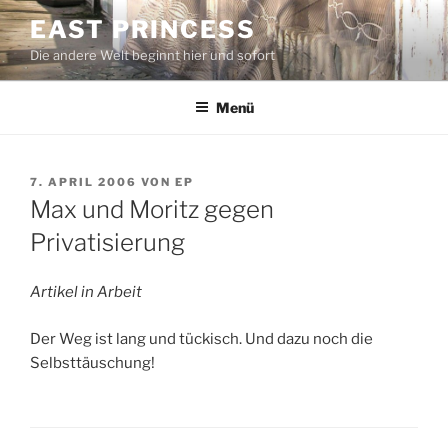
Zum
EAST PRINCESS
Inhalt
Die andere Welt beginnt hier und sofort
springen
Menü
VERÖFFENTLICHT
7. APRIL 2006
VON
EP
AM
Max und Moritz gegen
Privatisierung
Artikel in Arbeit
Der Weg ist lang und tückisch. Und dazu noch die
Selbsttäuschung!