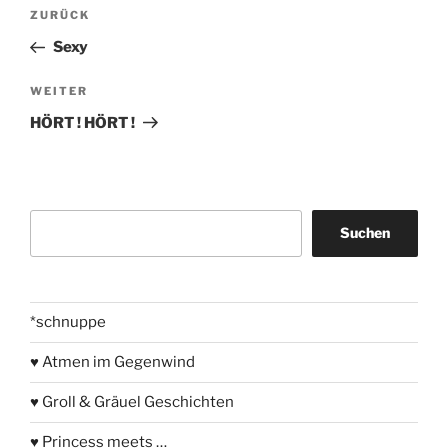
Beitragsnavigation
Vorheriger
ZURÜCK
Beitrag
Sexy
Nächster
WEITER
Beitrag
HÖRT ! HÖRT !
Suchen
Suchen
*schnuppe
♥ Atmen im Gegenwind
♥ Groll & Gräuel Geschichten
♥ Princess meets …