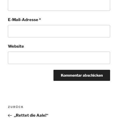
E-Mail-Adresse
*
Website
Beitragsnavigation
Vorheriger
ZURÜCK
Beitrag
„Rettet die Aale!“