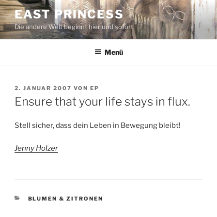
Zum
EAST PRINCESS
Inhalt
Die andere Welt beginnt hier und sofort
springen
Menü
VERÖFFENTLICHT
2. JANUAR 2007
VON
EP
AM
Ensure that your life stays in flux.
Stell sicher, dass dein Leben in Bewegung bleibt!
Jenny Holzer
KATEGORIEN
BLUMEN & ZITRONEN