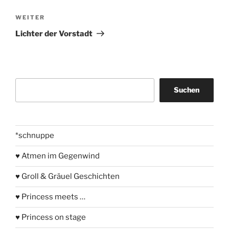
Nächster
WEITER
Beitrag
Lichter der Vorstadt
Suchen
Suchen
*schnuppe
♥ Atmen im Gegenwind
♥ Groll & Gräuel Geschichten
♥ Princess meets …
♥ Princess on stage