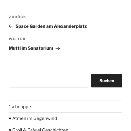
Beitragsnavigation
Vorheriger
ZURÜCK
Beitrag
Space Garden am Alexanderplatz
Nächster
WEITER
Beitrag
Mutti im Sanatorium
Suchen
Suchen
*schnuppe
♥ Atmen im Gegenwind
♥ Groll & Gräuel Geschichten