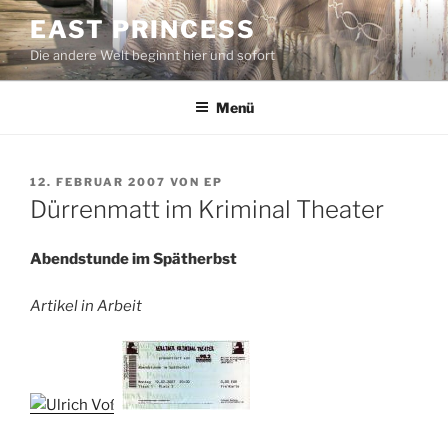
Zum
EAST PRINCESS
Inhalt
Die andere Welt beginnt hier und sofort
springen
Menü
VERÖFFENTLICHT
12. FEBRUAR 2007
VON
EP
AM
Dürrenmatt im Kriminal Theater
Abendstunde im Spätherbst
Artikel in Arbeit