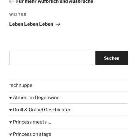
Für mehr Aufbruch und Ausbrüche
Nächster
WEITER
Beitrag
Leben Leben Leben
Suchen
Suchen
*schnuppe
♥ Atmen im Gegenwind
♥ Groll & Gräuel Geschichten
♥ Princess meets …
♥ Princess on stage