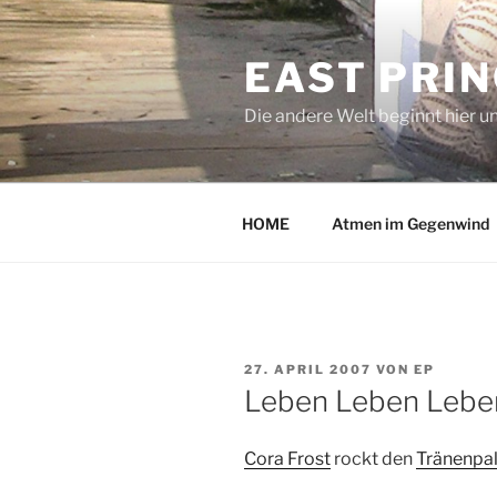
Zum
Inhalt
EAST PRI
springen
Die andere Welt beginnt hier u
HOME
Atmen im Gegenwind
VERÖFFENTLICHT
27. APRIL 2007
VON
EP
AM
Leben Leben Lebe
Cora Frost
rockt den
Tränenpal