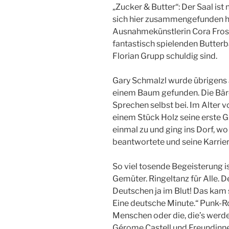
„Zucker & Butter“: Der Saal ist 
sich hier zusammengefunden ha
Ausnahmekünstlerin Cora Frost 
fantastisch spielenden Butterb
Florian Grupp schuldig sind.
Gary Schmalzl wurde übrigens a
einem Baum gefunden. Die Bären
Sprechen selbst bei. Im Alter vo
einem Stück Holz seine erste G
einmal zu und ging ins Dorf, w
beantwortete und seine Karriere
So viel tosende Begeisterung is
Gemüter. Ringeltanz für Alle. 
Deutschen ja im Blut! Das kam s
Eine deutsche Minute.“ Punk-R
Menschen oder die, die’s werde
Gérome Castell und Freundinne