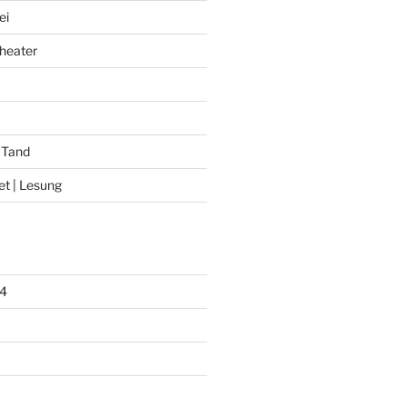
ei
heater
 Tand
et | Lesung
4