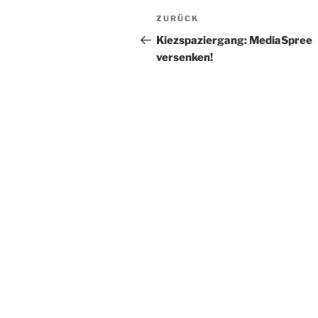
Beitragsnavigation
Vorheriger
ZURÜCK
Beitrag
Kiezspaziergang: MediaSpree
versenken!