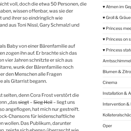
nicht voll, doch die etwa 50 Personen, die
♥ Atmen im Ge
ben, wissen offenbar, was sie der
♥ Groll & Gräu
und ihrer so eindringlich wie
and aus Toni Nissl, Gary Schmalzl und
♥ Princess mee
♥ Princess on 
ls Baby von einer Bärenfamilie auf
♥ Princess sta
 zogen ihn auf. Er brachte sich das
n vier Jahren schnitzte er sich aus
Amtsschimme
itarre, wunk der Bärenfamilie noch
Blumen & Zitr
o er den Menschen alle Fragen
 als Gitarrist begann.
Cinema
Installation & 
t selten, denn Cora Frost verstört die
Denn „das
siegt
–
Sieg Heil
– liegt uns
Intervention &
o angeflogen, hat mich nur gestreift.
Kollateralschä
ock-Chansons für leidenschaftliche
n wollen. Das Publikum, darunter
Oper
n, zeigte sich ebenso überrascht wie