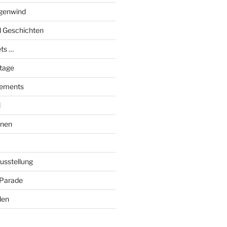
genwind
el Geschichten
ts …
stage
tements
l
onen
Ausstellung
 Parade
den