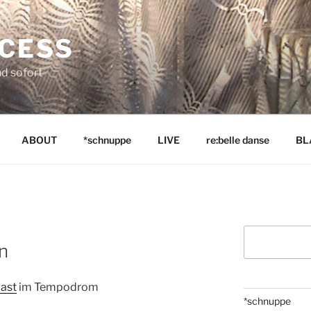
NCESS
nd sofort
ABOUT
*schnuppe
LIVE
re:belle danse
BL
Suchen
n
ast
im Tempodrom
*schnuppe