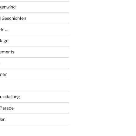
genwind
el Geschichten
ts …
stage
tements
l
onen
Ausstellung
 Parade
den