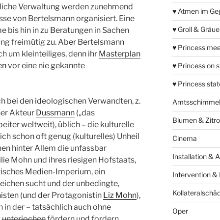
ntliche Verwaltung werden zunehmend
♥ Atmen im Ge
sse von Bertelsmann organisiert. Eine
♥ Groll & Gräu
e bis hin in zu Beratungen in Sachen
ung freimütig zu. Aber Bertelsmann
♥ Princess mee
h um kleinteiliges, denn ihr
Masterplan
en
vor eine nie gekannte
♥ Princess on 
♥ Princess sta
h bei den ideologischen Verwandten, z.
Amtsschimme
ner Akteur
Dussmann
(„das
Blumen & Zitr
ter weltweit), üblich – die kulturelle
sich schon oft genug (kulturelles) Unheil
Cinema
en hinter Allem die unfassbar
Installation & 
ie Mohn und ihres riesigen Hofstaats,
antisches Medien-Imperium, ein
Intervention &
leichen sucht und der unbedingte,
Kollateralschä
sten (und der Protagonistin
Liz Mohn
),
 in der – tatsächlich auch ohne
Oper
u
unterjochen
fördern und fordern.