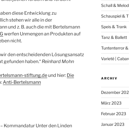
Schall & Melod
aben diese Entwicklung zu
Schauspiel & T
ch stehen wir alle in der
nn und z. B. auch die mit Bertelsmann
Speis & Trank
AG
werfen Unmengen an Produkten auf
Tanz & Ballett
eben nicht.
Tuntenterror &
s wir den entscheidenden Lösungsansatz
Varieté | Cabar
aat gefunden haben.“
Reinhard Mohn
rtelsmann-stiftung.de
und hier:
Die
ARCHIV
p:
Anti-Bertelsmann
Dezember 202
März 2023
Februar 2023
Januar 2023
– Kommandatur Unter den Linden