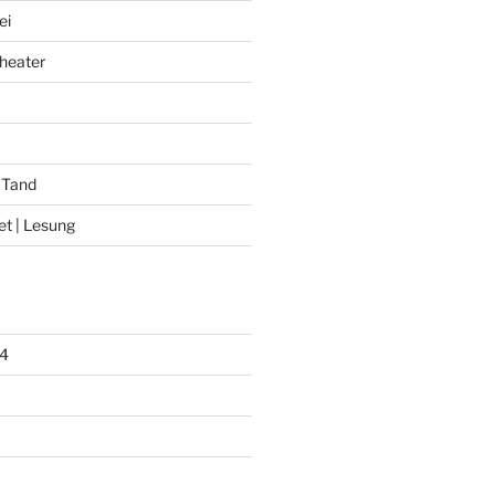
ei
heater
 Tand
et | Lesung
4