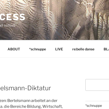
NCESS
nd sofort
ABOUT
*schnuppe
LIVE
re:belle danse
BL
Suchen
elsmann-Diktatur
zen: Bertelsmann arbeitet an der
*schnuppe
. die Bereiche Bildung, Wirtschaft,