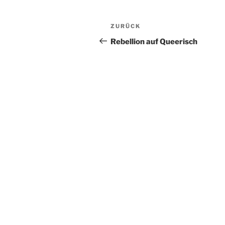
Beitragsnavigation
Vorheriger
ZURÜCK
Beitrag
Rebellion auf Queerisch