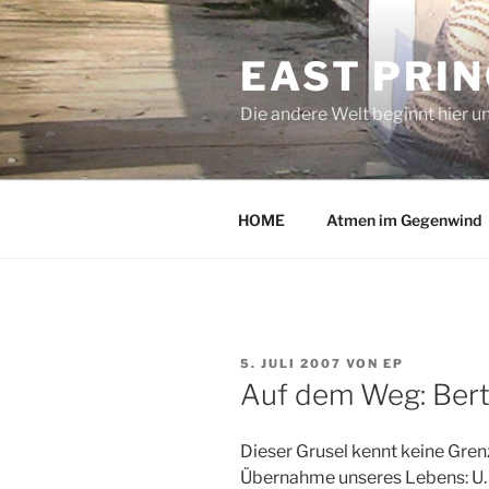
Zum
Inhalt
EAST PRI
springen
Die andere Welt beginnt hier u
HOME
Atmen im Gegenwind
VERÖFFENTLICHT
5. JULI 2007
VON
EP
AM
Auf dem Weg: Bert
Dieser Grusel kennt keine Gren
Übernahme unseres Lebens: U. a