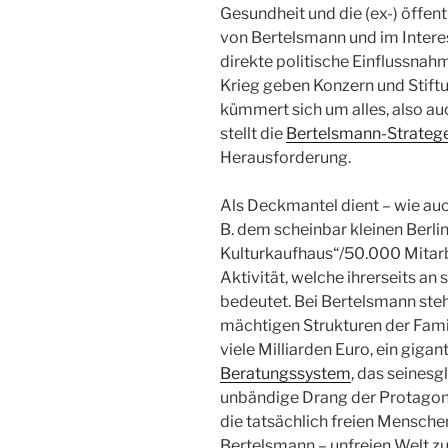
Gesundheit und die (ex-) öffe
von Bertelsmann und im Intere
direkte politische Einflussnahm
Krieg geben Konzern und Stift
kümmert sich um alles, also auc
stellt die
Bertelsmann-Strateg
Herausforderung.
Als Deckmantel dient – wie auc
B. dem scheinbar kleinen Berli
Kulturkaufhaus“/50.000 Mitarbei
Aktivität, welche ihrerseits an 
bedeutet. Bei Bertelsmann steh
mächtigen Strukturen der Famil
viele Milliarden Euro, ein gig
Beratungssystem
, das seinesg
unbändige Drang der Protagoni
die tatsächlich freien Menschen
Bertelsmann – unfreien Welt z