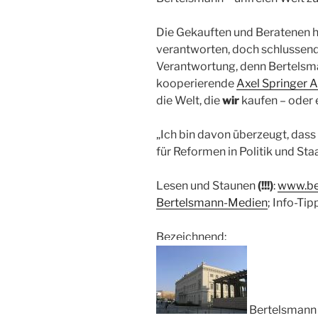
Die Gekauften und Beratenen h
verantworten, doch schlussendli
Verantwortung, denn Bertelsma
kooperierende
Axel Springer 
die Welt, die
wir
kaufen – oder 
„Ich bin davon überzeugt, das
für Reformen in Politik und St
Lesen und Staunen
(!!!)
:
www.be
Bertelsmann-Medien
; Info-Tip
Bezeichnend:
Bertelsmann 