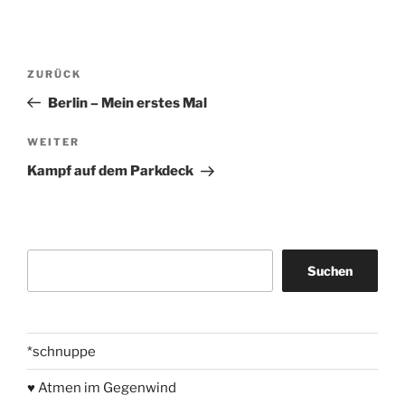
Beitragsnavigation
Vorheriger
ZURÜCK
Beitrag
Berlin – Mein erstes Mal
Nächster
WEITER
Beitrag
Kampf auf dem Parkdeck
Suchen
Suchen
*schnuppe
♥ Atmen im Gegenwind