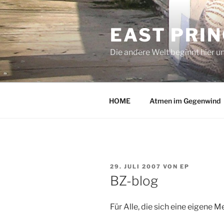
Zum
Inhalt
EAST PRI
springen
Die andere Welt beginnt hier u
HOME
Atmen im Gegenwind
VERÖFFENTLICHT
29. JULI 2007
VON
EP
AM
BZ-blog
Für Alle, die sich eine eigene M