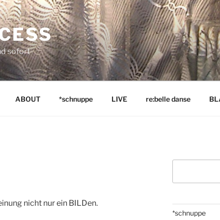
NCESS
nd sofort
ABOUT
*schnuppe
LIVE
re:belle danse
BL
Suchen
einung nicht nur ein BILDen.
*schnuppe