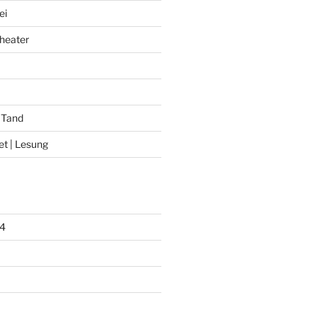
ei
heater
 Tand
et | Lesung
4