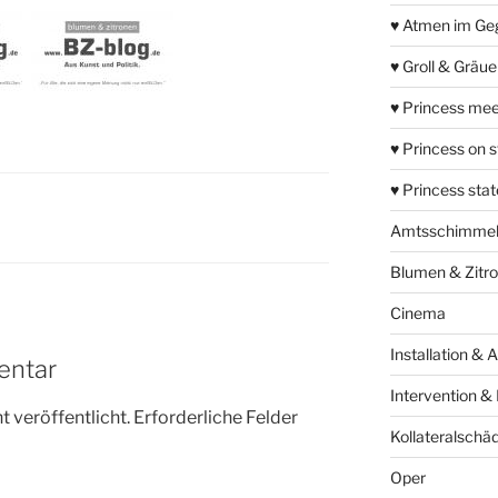
♥ Atmen im Ge
♥ Groll & Gräu
♥ Princess mee
♥ Princess on 
♥ Princess sta
Amtsschimme
Blumen & Zitr
Cinema
Installation & 
entar
Intervention &
 veröffentlicht.
Erforderliche Felder
Kollateralschä
Oper