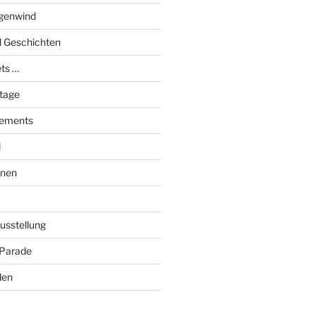
genwind
el Geschichten
ts …
stage
tements
l
onen
Ausstellung
 Parade
den