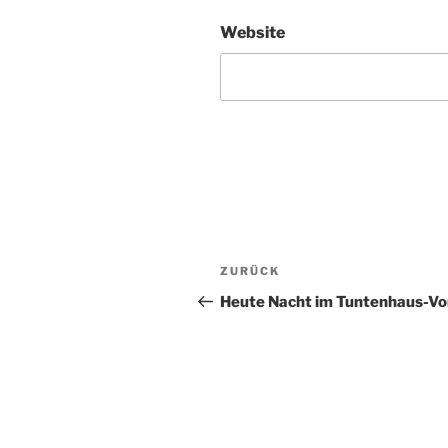
Website
Beitragsnavigation
Vorheriger
ZURÜCK
Beitrag
Heute Nacht im Tuntenhaus-Vo