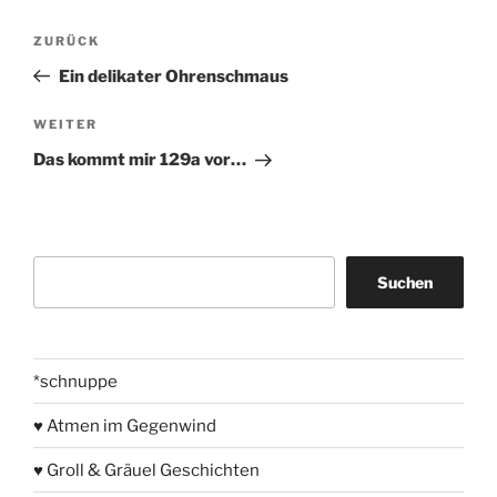
Beitragsnavigation
Vorheriger
ZURÜCK
Beitrag
Ein delikater Ohrenschmaus
Nächster
WEITER
Beitrag
Das kommt mir 129a vor…
Suchen
Suchen
*schnuppe
♥ Atmen im Gegenwind
♥ Groll & Gräuel Geschichten