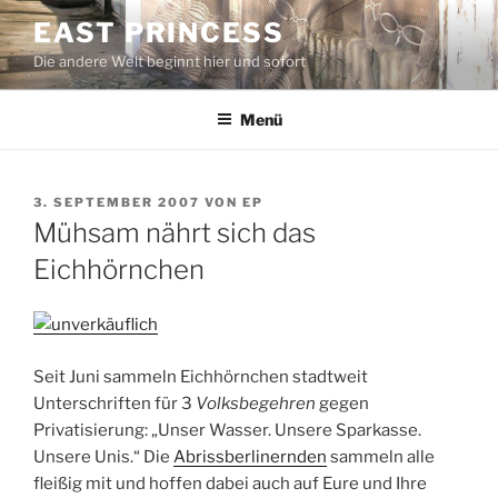
Zum
EAST PRINCESS
Inhalt
Die andere Welt beginnt hier und sofort
springen
Menü
VERÖFFENTLICHT
3. SEPTEMBER 2007
VON
EP
AM
Mühsam nährt sich das
Eichhörnchen
Seit Juni sammeln Eichhörnchen stadtweit
Unterschriften für 3
Volksbegehren
gegen
Privatisierung: „Unser Wasser. Unsere Sparkasse.
Unsere Unis.“ Die
Abrissberlinernden
sammeln alle
fleißig mit und hoffen dabei auch auf Eure und Ihre