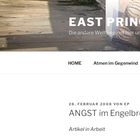
Zum
Inhalt
EAST PRI
springen
Die andere Welt beginnt hier u
HOME
Atmen im Gegenwind
VERÖFFENTLICHT
28. FEBRUAR 2008
VON
EP
AM
ANGST im Engelbr
Artikel in Arbeit