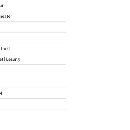
ei
heater
 Tand
et | Lesung
4