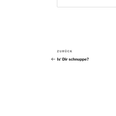
Beitragsnavigation
Vorheriger
ZURÜCK
Beitrag
Is‘ Dir schnuppe?