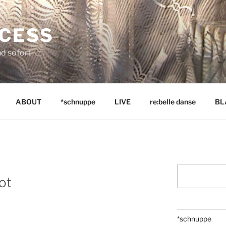
NCESS
nd sofort
ABOUT
*schnuppe
LIVE
re:belle danse
BL
Suchen
ot
*schnuppe