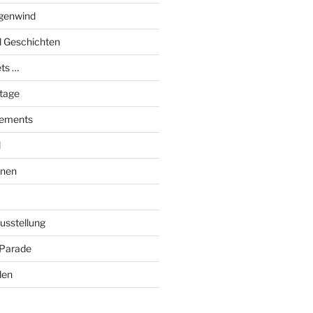
genwind
el Geschichten
ts …
stage
tements
l
onen
Ausstellung
 Parade
den