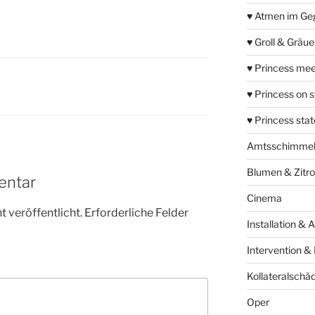
♥ Atmen im Ge
♥ Groll & Gräu
♥ Princess mee
♥ Princess on 
♥ Princess sta
Amtsschimme
Blumen & Zitr
entar
Cinema
 veröffentlicht.
Erforderliche Felder
Installation & 
Intervention &
Kollateralschä
Oper