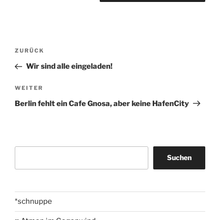
Beitragsnavigation
Vorheriger
ZURÜCK
Beitrag
Wir sind alle eingeladen!
Nächster
WEITER
Beitrag
Berlin fehlt ein Cafe Gnosa, aber keine HafenCity
Suchen
Suchen
*schnuppe