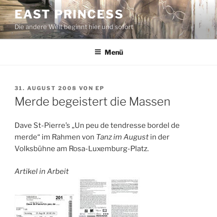
Zum
EAST PRINCESS
Inhalt
Die andere Welt beginnt hier und sofort
springen
Menü
VERÖFFENTLICHT
31. AUGUST 2008
VON
EP
AM
Merde begeistert die Massen
Dave St-Pierre’s „Un peu de tendresse bordel de
merde“ im Rahmen von
Tanz im August
in der
Volksbühne am Rosa-Luxemburg-Platz.
Artikel in Arbeit