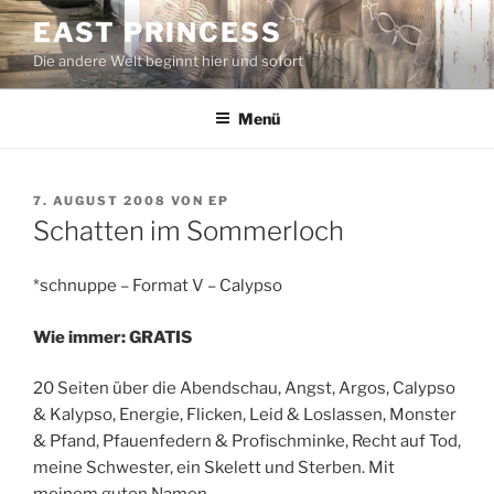
Zum
EAST PRINCESS
Inhalt
Die andere Welt beginnt hier und sofort
springen
Menü
VERÖFFENTLICHT
7. AUGUST 2008
VON
EP
AM
Schatten im Sommerloch
*schnuppe – Format V – Calypso
Wie immer:
GRATIS
20 Seiten über die Abendschau, Angst, Argos, Calypso
& Kalypso, Energie, Flicken, Leid & Loslassen, Monster
& Pfand, Pfauenfedern & Profischminke, Recht auf Tod,
meine Schwester, ein Skelett und Sterben. Mit