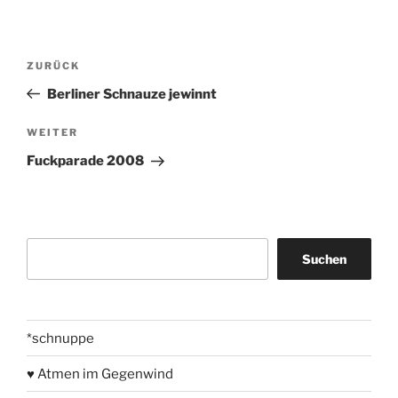
Beitragsnavigation
Vorheriger
ZURÜCK
Beitrag
Berliner Schnauze jewinnt
Nächster
WEITER
Beitrag
Fuckparade 2008
Suchen
Suchen
*schnuppe
♥ Atmen im Gegenwind