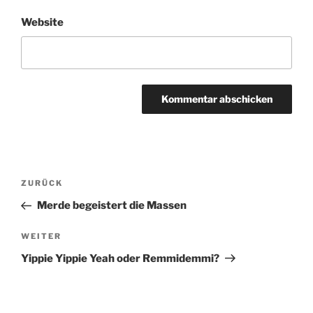
Website
Beitragsnavigation
Vorheriger
ZURÜCK
Beitrag
Merde begeistert die Massen
Nächster
WEITER
Beitrag
Yippie Yippie Yeah oder Remmidemmi?