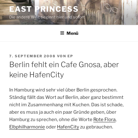
Zum
EAST PRINCESS
Inhalt
Die andere Welt beginnt hier und sofort
springen
Menü
VERÖFFENTLICHT
7. SEPTEMBER 2008
VON
EP
AM
Berlin fehlt ein Cafe Gnosa, aber
keine HafenCity
In Hamburg wird sehr viel über Berlin gesprochen.
Ständig fällt das Wort auf Berlin, aber ganz bestimmt
nicht im Zusammenhang mit Kuchen. Das ist schade,
aber es muss ja auch ein paar Gründe geben, über
Hamburg zu sprechen, ohne die Worte
Rote Flora
,
Elbphilharmonie
oder
HafenCity
zu gebrauchen.