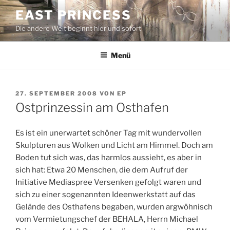
Zum
EAST PRINCESS
Inhalt
Die andere Welt beginnt hier und sofort
springen
Menü
VERÖFFENTLICHT
27. SEPTEMBER 2008
VON
EP
AM
Ostprinzessin am Osthafen
Es ist ein unerwartet schöner Tag mit wundervollen
Skulpturen aus Wolken und Licht am Himmel. Doch am
Boden tut sich was, das harmlos aussieht, es aber in
sich hat: Etwa 20 Menschen, die dem Aufruf der
Initiative Mediaspree Versenken gefolgt waren und
sich zu einer sogenannten Ideenwerkstatt auf das
Gelände des Osthafens begaben, wurden argwöhnisch
vom Vermietungschef der BEHALA, Herrn Michael