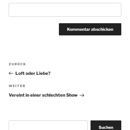
Beitragsnavigation
Vorheriger
ZURÜCK
Beitrag
Loft oder Liebe?
Nächster
WEITER
Beitrag
Vereint in einer schlechten Show
Suchen
Suchen