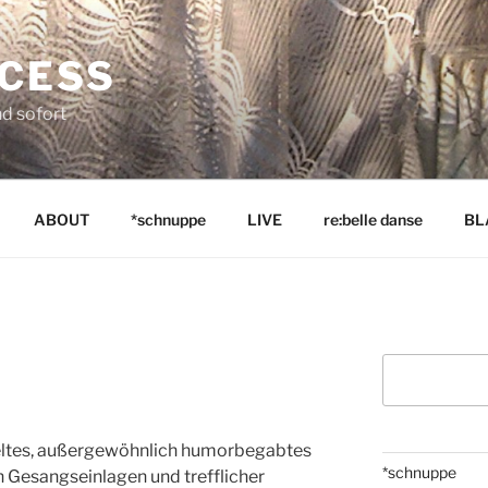
NCESS
nd sofort
ABOUT
*schnuppe
LIVE
re:belle danse
BL
Suchen
ieltes, außergewöhnlich humorbegabtes
*schnuppe
 Gesangseinlagen und trefflicher