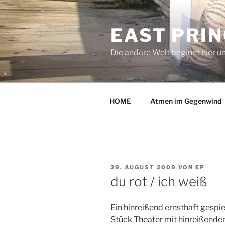
Zum
Inhalt
EAST PRI
springen
Die andere Welt beginnt hier u
HOME
Atmen im Gegenwind
VERÖFFENTLICHT
29. AUGUST 2009
VON
EP
AM
du rot / ich weiß
Ein hinreißend ernsthaft gesp
Stück Theater mit hinreißenden