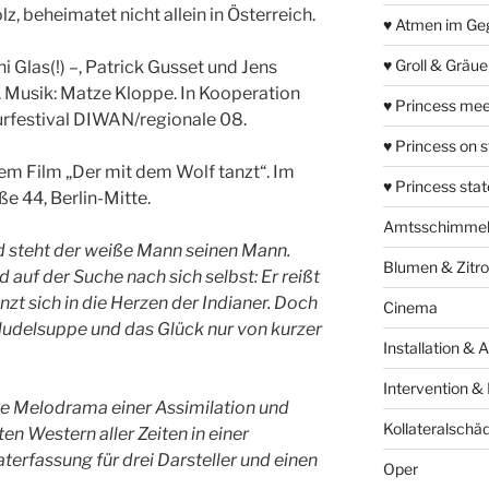
lz, beheimatet nicht allein in Österreich.
♥ Atmen im Ge
♥ Groll & Gräu
 Glas(!) –, Patrick Gusset und Jens
 Musik: Matze Kloppe. In Kooperation
♥ Princess mee
urfestival DIWAN/regionale 08.
♥ Princess on 
dem Film „Der mit dem Wolf tanzt“. Im
♥ Princess sta
ße 44, Berlin-Mitte.
Amtsschimme
nd steht der weiße Mann seinen Mann.
Blumen & Zitr
d auf der Suche nach sich selbst: Er reißt
nzt sich in die Herzen der Indianer. Doch
Cinema
 Nudelsuppe und das Glück nur von kurzer
Installation & 
Intervention &
de Melodrama einer Assimilation und
Kollateralschä
en Western aller Zeiten in einer
erfassung für drei Darsteller und einen
Oper