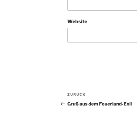
Website
Beitragsnavigation
Vorheriger
ZURÜCK
Beitrag
Gruß aus dem Feuerland-Exil