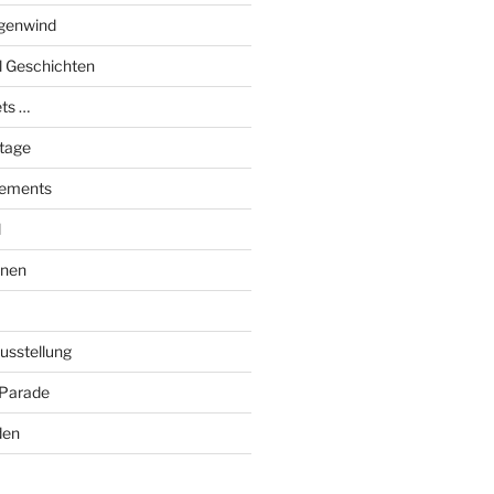
genwind
el Geschichten
ts …
stage
tements
l
onen
Ausstellung
 Parade
den