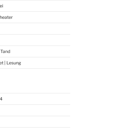
ei
heater
 Tand
et | Lesung
4