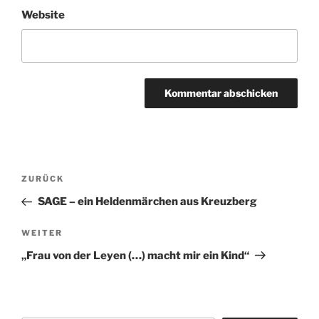
Website
Beitragsnavigation
Vorheriger
ZURÜCK
Beitrag
SAGE – ein Heldenmärchen aus Kreuzberg
Nächster
WEITER
Beitrag
„Frau von der Leyen (…) macht mir ein Kind“