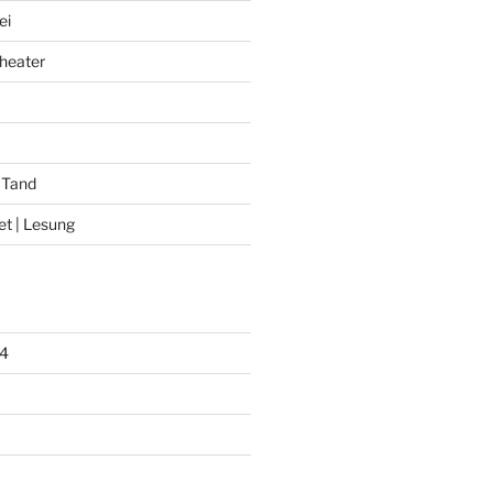
ei
heater
 Tand
et | Lesung
4