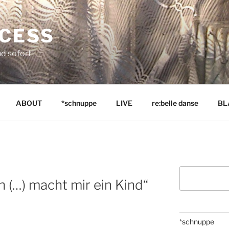
NCESS
nd sofort
ABOUT
*schnuppe
LIVE
re:belle danse
BL
Suchen
n (…) macht mir ein Kind“
*schnuppe