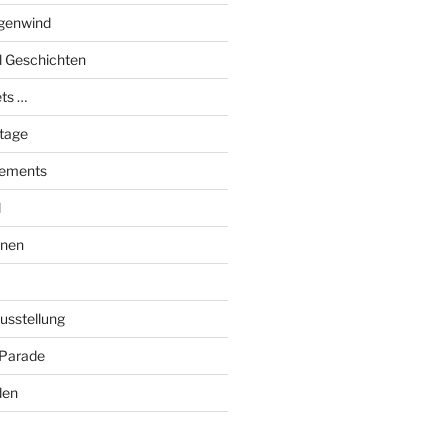
genwind
el Geschichten
ts …
stage
tements
l
onen
Ausstellung
 Parade
den