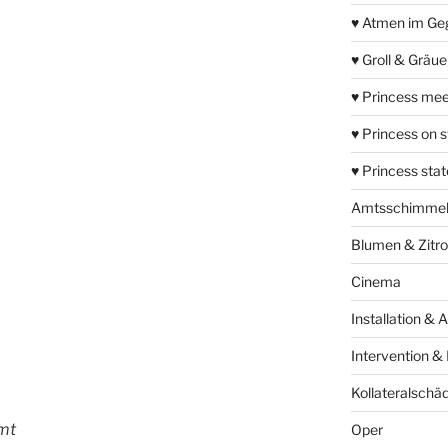
♥ Atmen im Ge
♥ Groll & Gräu
♥ Princess mee
♥ Princess on 
♥ Princess sta
Amtsschimme
Blumen & Zitr
Cinema
Installation & 
Intervention &
Kollateralschä
umt
Oper