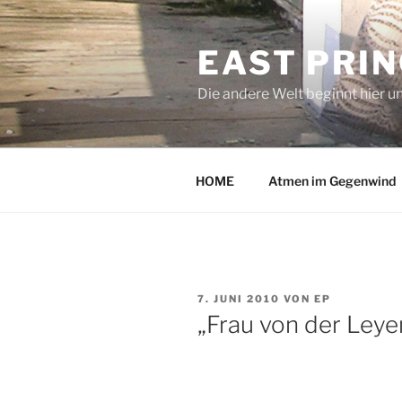
Zum
Inhalt
EAST PRI
springen
Die andere Welt beginnt hier u
HOME
Atmen im Gegenwind
VERÖFFENTLICHT
7. JUNI 2010
VON
EP
AM
„Frau von der Leye